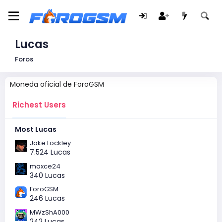
Lucas
Foros
Moneda oficial de ForoGSM
Richest Users
Most Lucas
Jake Lockley
7.524 Lucas
maxce24
340 Lucas
ForoGSM
246 Lucas
MWzShA000
242 Lucas