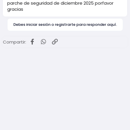
m
parche de seguridad de diciembre 2025 porfavor
a
gracias
Debes iniciar sesión o registrarte para responder aquí.
Facebook
WhatsApp
Enlace
Compartir: