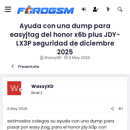
Ayuda con una dump para
easyjtag del honor x6b plus JDY-
LX3P seguridad de diciembre
2025
I
F
WassyXD
6 May 2026
n
e
Presentate
i
c
c
h
i
a
a
d
WassyXD
W
d
e
Nivel 2
o
i
r
n
d
i
6 May 2026
#1
e
c
l
i
t
o
estimados colegas su ayuda con una dump para
e
pasar por easy jtag, para el honor jdy lx3p con