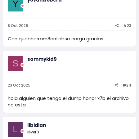
Y
i
o
n
e
s
8 Oct 2025
#23
:
Con quebherram8entabse carga gracias
sammykid9
S
23 Oct 2025
#24
hola alguien que tenga el dump honor x7b el archivo
no esta
libidian
L
Nivel 3