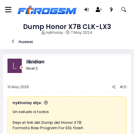
Dump Honor X7B CLK-LX3
I
F
nykholay
7 May 2024
n
e
Huawei
i
c
c
h
i
a
a
d
libidian
L
d
e
Nivel 3
o
i
r
n
d
i
e
c
13 May 2025
#21
l
i
t
o
e
nykholay dijo:
m
Un saludo a todos
a
Dejo el link del Dump del Honor X7B
Formato Raw Program For EDL flash