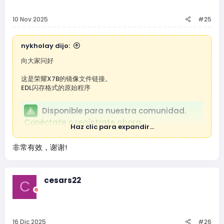
10 Nov 2025
#25
nykholay dijo:
向大家问好
这是荣耀X7B的镜像文件链接。
EDL闪存格式的原始程序
Disponible para nuestra comunidad.
Conéctate o regístrate ahora.
Haz clic para expandir...
备用链接：
非常有效，谢谢!
Disponible para nuestra comunidad.
Conéctate o regístrate ahora.
cesars22
C
16 Dic 2025
#26