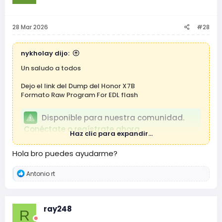
28 Mar 2026
#28
nykholay dijo:
Un saludo a todos
Dejo el link del Dump del Honor X7B
Formato Raw Program For EDL flash
Disponible para nuestra comunidad.
Conéctate o regístrate ahora.
Haz clic para expandir...
Link de respaldo :
Hola bro puedes ayudarme?
Disponible para nuestra comunidad.
R
Antonio rt
Conéctate o regístrate ahora.
e
a
c
c
ray248
R
i
o