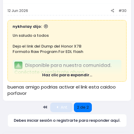
12 Jun 2026
#30
nykholay dijo:
Un saludo a todos
Dejo el link del Dump del Honor X7B
Formato Raw Program For EDL flash
Disponible para nuestra comunidad.
Conéctate o regístrate ahora.
Haz clic para expandir...
Link de respaldo :
buenas amigo podrias activar el link esta caidoo
porfavor
Disponible para nuestra comunidad.
Conéctate o regístrate ahora.
Primero
Ant.
2 de 2
Debes iniciar sesión o registrarte para responder aquí.