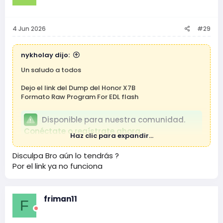
n
e
s
4 Jun 2026
#29
:
nykholay dijo:
Un saludo a todos
Dejo el link del Dump del Honor X7B
Formato Raw Program For EDL flash
Disponible para nuestra comunidad.
Conéctate o regístrate ahora.
Haz clic para expandir...
Link de respaldo :
Disculpa Bro aún lo tendrás ?
Por el link ya no funciona
Disponible para nuestra comunidad.
Conéctate o regístrate ahora.
friman11
F