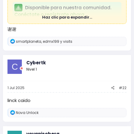
Disponible para nuestra comunidad.
Conéctate o regístrate ahora.
Haz clic para expandir...
Link de respaldo :
谢谢
Disponible para nuestra comunidad.
R
smartplaneta
,
edmx199
y
visits
Conéctate o regístrate ahora.
e
a
c
c
Cybertk
C
i
Nivel 1
o
n
e
s
1 Jul 2025
#22
:
linck caido
R
Nova Unlock
e
a
c
c
yovanisobera