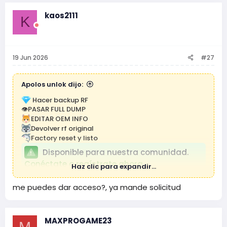
kaos2111
K
19 Jun 2026
#27
Apolos unlok dijo:
Hacer backup RF
👁PASAR FULL DUMP
EDITAR OEM INFO
Devolver rf original
Factory reset y listo
Disponible para nuestra comunidad.
Conéctate o regístrate ahora.
Haz clic para expandir...
me puedes dar acceso?, ya mande solicitud
MAXPROGAME23