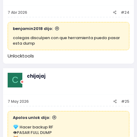
7 Abr 2026
#24
benjamin2018 dijo:
colegas disculpen con que herramienta puedo pasar
esta dump
Unlocktools
chijajaj
C
7 May 2026
#25
Apolos unlok dijo:
Hacer backup RF
👁PASAR FULL DUMP