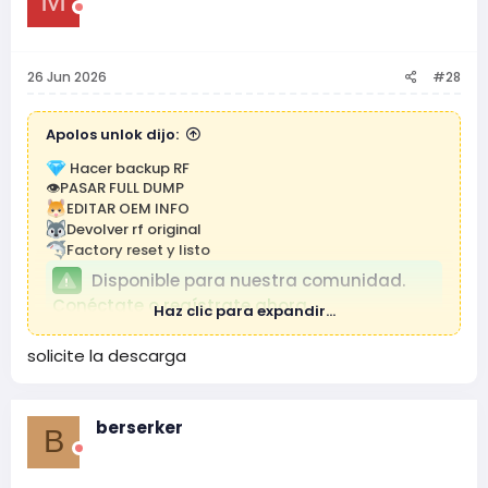
M
26 Jun 2026
#28
Apolos unlok dijo:
Hacer backup RF
👁PASAR FULL DUMP
EDITAR OEM INFO
Devolver rf original
Factory reset y listo
Disponible para nuestra comunidad.
Conéctate o regístrate ahora.
Haz clic para expandir...
solicite la descarga
berserker
B