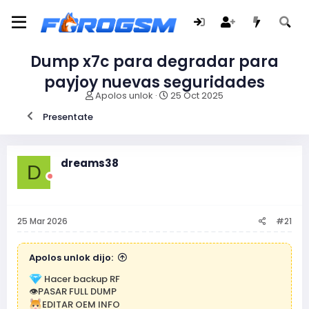
Dump x7c para degradar para
payjoy nuevas seguridades
I
F
Apolos unlok
25 Oct 2025
n
e
Presentate
i
c
c
h
i
a
a
d
dreams38
D
d
e
o
i
r
n
d
i
e
c
25 Mar 2026
#21
l
i
t
o
e
Apolos unlok dijo:
m
Hacer backup RF
a
👁PASAR FULL DUMP
EDITAR OEM INFO