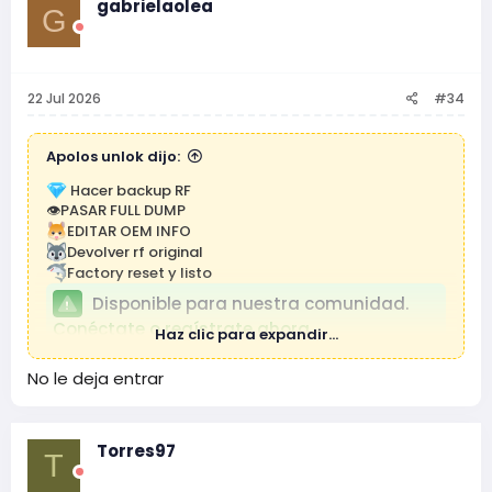
gabrielaolea
G
22 Jul 2026
#34
Apolos unlok dijo:
Hacer backup RF
👁PASAR FULL DUMP
EDITAR OEM INFO
Devolver rf original
Factory reset y listo
Disponible para nuestra comunidad.
Conéctate o regístrate ahora.
Haz clic para expandir...
No le deja entrar
Torres97
T