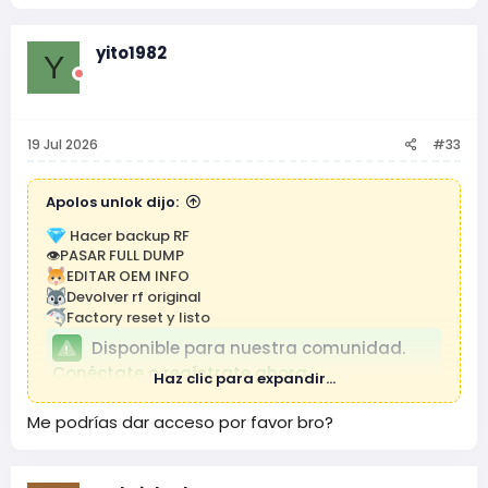
yito1982
Y
19 Jul 2026
#33
Apolos unlok dijo:
Hacer backup RF
👁PASAR FULL DUMP
EDITAR OEM INFO
Devolver rf original
Factory reset y listo
Disponible para nuestra comunidad.
Conéctate o regístrate ahora.
Haz clic para expandir...
Me podrías dar acceso por favor bro?