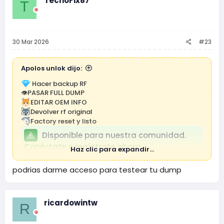
TecnoFix87
T
30 Mar 2026
#23
Apolos unlok dijo:
Hacer backup RF
👁PASAR FULL DUMP
EDITAR OEM INFO
Devolver rf original
Factory reset y listo
Disponible para nuestra comunidad.
Conéctate o regístrate ahora.
Haz clic para expandir...
podrias darme acceso para testear tu dump
ricardowintw
R