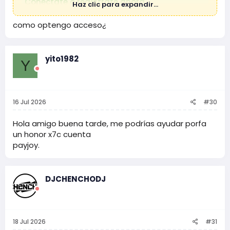
Conéctate o regístrate ahora.
Haz clic para expandir...
como optengo acceso¿
yito1982
Y
16 Jul 2026
#30
Hola amigo buena tarde, me podrías ayudar porfa
un honor x7c cuenta
payjoy.
DJCHENCHODJ
18 Jul 2026
#31